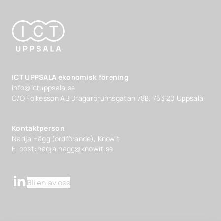
ICT UPPSALA ekonomisk förening
info@ictuppsala.se
C/O Folkesson AB Dragarbrunnsgatan 78B, 753 20 Uppsala
Kontaktperson
Nadja Hägg (ordförande), Knowit
E-post:
nadja.hagg@knowit.se
Bli en av oss