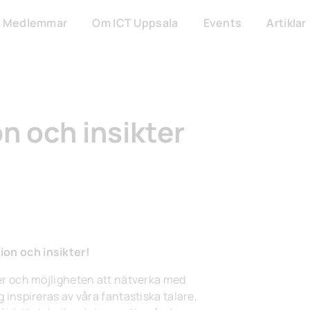
Medlemmar
Om ICT Uppsala
Events
Artiklar
on och insikter
ion och insikter!
kter och möjligheten att nätverka med
g inspireras av våra fantastiska talare,