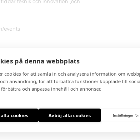
tid där teknik och innovation (och
h/events
kies på denna webbplats
r cookies för att samla in och analysera information om webb
:
och användning, för att förbättra funktioner kopplade till soci
t förbättra och anpassa innehåll och annonser.
ppen för anmälan ännu.
 alla cookies
Avböj alla cookies
Inställningar för