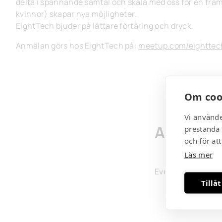
delta i spännande samtal och skåla med oss för en fram
kvinnor) skapar nya möjligheter.
EightTech bjuder på lättare förtäring och dryck.
Anmälan görs hos EightTech på:
meetup.com/eighttec
Om coo
Vi använde
Anmälan
prestanda 
och för at
Läs mer
Eventet är inte ö
Tillåt