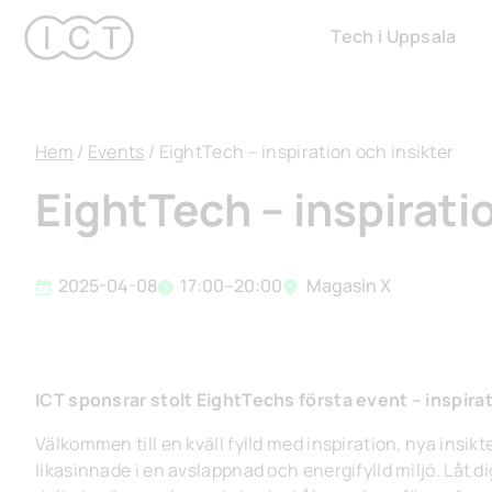
Hoppa
Tech i Uppsala
till
innehåll
Hem
/
Events
/
EightTech – inspiration och insikter
EightTech – inspirati
2025-04-08
17:00–20:00
Magasin X
ICT sponsrar stolt EightTechs första event – inspirat
Välkommen till en kväll fylld med inspiration, nya insi
likasinnade i en avslappnad och energifylld miljö. Låt di