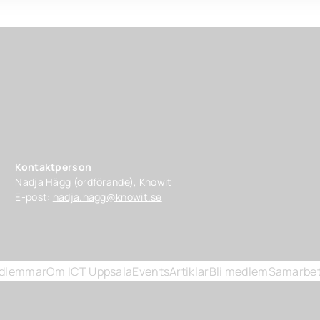
Kontaktperson
Nadja Hägg (ordförande), Knowit
E-post:
nadja.hagg@knowit.se
dlemmar
Om ICT Uppsala
Events
Artiklar
Bli medlem
Samarbet