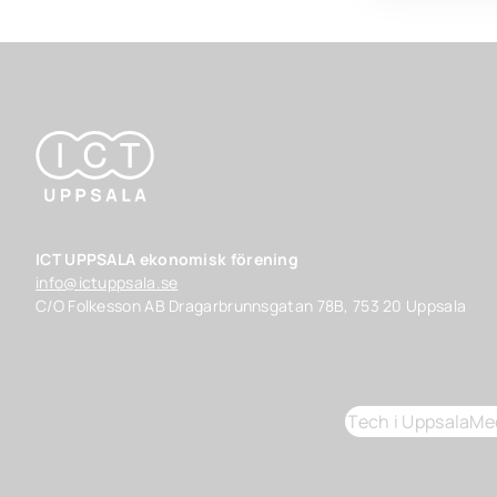
ICT UPPSALA ekonomisk förening
info@ictuppsala.se
C/O Folkesson AB Dragarbrunnsgatan 78B, 753 20 Uppsala
Tech i Uppsala
Me