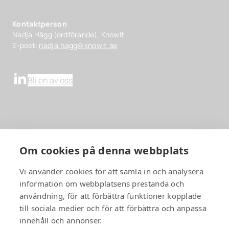
Kontaktperson
Nadja Hägg (ordförande), Knowit
E-post:
nadja.hagg@knowit.se
Bli en av oss
Tech i Uppsala
Medlemmar
Om cookies på denna webbplats
Om ICT Uppsala
Vi använder cookies för att samla in och analysera
Events
information om webbplatsens prestanda och
Artiklar
användning, för att förbättra funktioner kopplade
Bli medlem
till sociala medier och för att förbättra och anpassa
Samarbetspartners
innehåll och annonser.
Kontakt